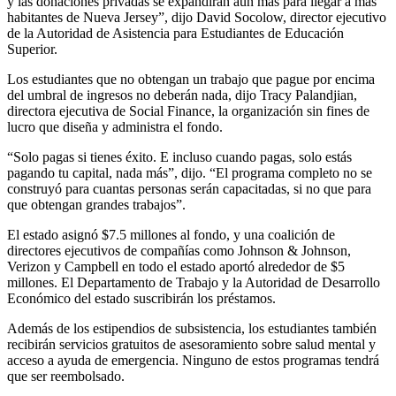
y las donaciones privadas se expandirán aún más para llegar a más
habitantes de Nueva Jersey”, dijo David Socolow, director ejecutivo
de la Autoridad de Asistencia para Estudiantes de Educación
Superior.
Los estudiantes que no obtengan un trabajo que pague por encima
del umbral de ingresos no deberán nada, dijo Tracy Palandjian,
directora ejecutiva de Social Finance, la organización sin fines de
lucro que diseña y administra el fondo.
“Solo pagas si tienes éxito. E incluso cuando pagas, solo estás
pagando tu capital, nada más”, dijo. “El programa completo no se
construyó para cuantas personas serán capacitadas, si no que para
que obtengan grandes trabajos”.
El estado asignó $7.5 millones al fondo, y una coalición de
directores ejecutivos de compañías como Johnson & Johnson,
Verizon y Campbell en todo el estado aportó alrededor de $5
millones. El Departamento de Trabajo y la Autoridad de Desarrollo
Económico del estado suscribirán los préstamos.
Además de los estipendios de subsistencia, los estudiantes también
recibirán servicios gratuitos de asesoramiento sobre salud mental y
acceso a ayuda de emergencia. Ninguno de estos programas tendrá
que ser reembolsado.