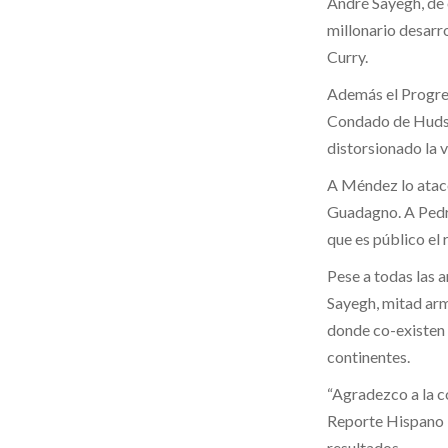
André Sayegh, de o
millonario desarro
Curry.
Además el Progres
Condado de Hudson,
distorsionado la 
A Méndez lo atac
Guadagno. A Pedro
que es público el
Pese a todas las a
Sayegh, mitad arme
donde co-existen 
continentes.
“Agradezco a la c
Reporte Hispano l
resultados.