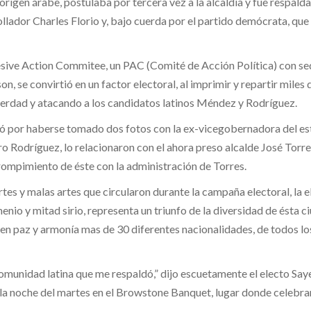
rigen árabe, postulaba por tercera vez a la alcaldía y fue respalda
llador Charles Florio y, bajo cuerda por el partido demócrata, que
ive Action Commitee, un PAC (Comité de Acción Política) con sed
 se convirtió en un factor electoral, al imprimir y repartir miles 
verdad y atacando a los candidatos latinos Méndez y Rodríguez.
ó por haberse tomado dos fotos con la ex-vicegobernadora del e
 Rodríguez, lo relacionaron con el ahora preso alcalde José Torre
 rompimiento de éste con la administración de Torres.
rtes y malas artes que circularon durante la campaña electoral, la 
nio y mitad sirio, representa un triunfo de la diversidad de ésta c
en paz y armonía mas de 30 diferentes nacionalidades, de todos lo
omunidad latina que me respaldó,” dijo escuetamente el electo Say
a noche del martes en el Browstone Banquet, lugar donde celebra