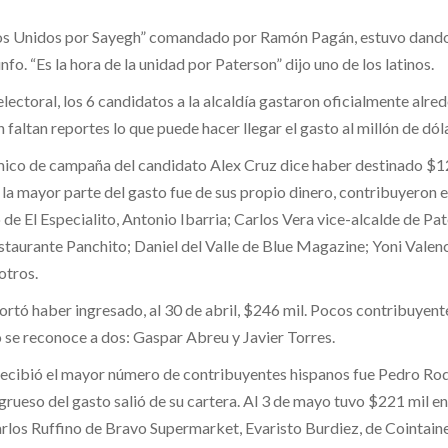
os Unidos por Sayegh” comandado por Ramón Pagán, estuvo dando
unfo. “Es la hora de la unidad por Paterson” dijo uno de los latinos.
lectoral, los 6 candidatos a la alcaldía gastaron oficialmente alre
 faltan reportes lo que puede hacer llegar el gasto al millón de dól
ico de campaña del candidato Alex Cruz dice haber destinado $1
 la mayor parte del gasto fue de sus propio dinero, contribuyeron e
de El Especialito, Antonio Ibarria; Carlos Vera vice-alcalde de Pa
estaurante Panchito; Daniel del Valle de Blue Magazine; Yoni Valen
otros.
rtó haber ingresado, al 30 de abril, $246 mil. Pocos contribuyent
o se reconoce a dos: Gaspar Abreu y Javier Torres.
recibió el mayor número de contribuyentes hispanos fue Pedro Rod
grueso del gasto salió de su cartera. Al 3 de mayo tuvo $221 mil en
los Ruffino de Bravo Supermarket, Evaristo Burdiez, de Cointain