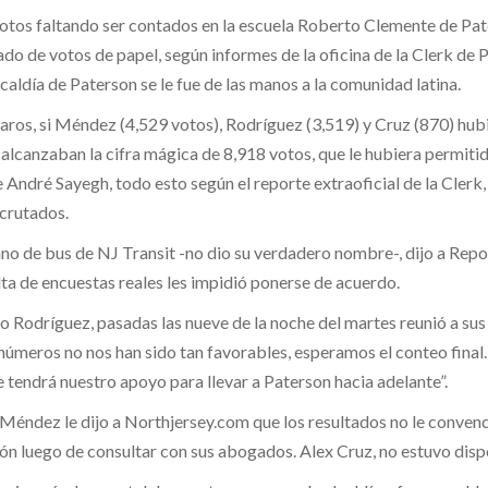
tos faltando ser contados en la escuela Roberto Clemente de Pate
do de votos de papel, según informes de la oficina de la Clerk de P
caldía de Paterson se le fue de las manos a la comunidad latina.
aros, si Méndez (4,529 votos), Rodríguez (3,519) y Cruz (870) hub
 alcanzaban la cifra mágica de 8,918 votos, que le hubiera permiti
 André Sayegh, todo esto según el reporte extraoficial de la Clerk
scrutados.
pano de bus de NJ Transit -no dio su verdadero nombre-, dijo a Repo
lta de encuestas reales les impidió ponerse de acuerdo.
o Rodríguez, pasadas las nueve de la noche del martes reunió a su
s números no nos han sido tan favorables, esperamos el conteo final
e tendrá nuestro apoyo para llevar a Paterson hacia adelante”.
 Méndez le dijo a Northjersey.com que los resultados no le convenc
ón luego de consultar con sus abogados. Alex Cruz, no estuvo disp