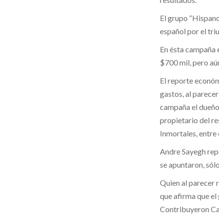
El grupo “Hispan
español por el tri
En ésta campaña e
$700 mil, pero aún
El reporte económ
gastos, al parecer
campaña el dueño 
propietario del r
Inmortales, entre 
Andre Sayegh repo
se apuntaron, sól
Quien al parecer 
que afirma que el 
Contribuyeron Car