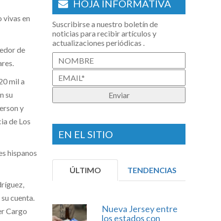
HOJA INFORMATIVA
 vivas en
Suscribirse a nuestro boletín de
noticias para recibir artículos y
actualizaciones periódicas .
dedor de
ares.
20 mil a
n su
terson y
cia de Los
EN EL SITIO
es hispanos
ÚLTIMO
TENDENCIAS
ríguez,
 su cuenta.
Nueva Jersey entre
er Cargo
los estados con