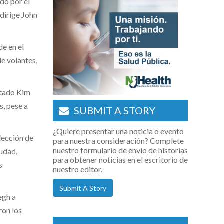
do por el
 dirige John
e en el
de volantes,
stado Kim
s, pese a
SUBMIT A STORY
¿Quiere presentar una noticia o evento
elección de
para nuestra consideración? Complete
nuestro formulario de envío de historias
iudad,
para obtener noticias en el escritorio de
s
nuestro editor.
Submit A Story
egh a
ron los