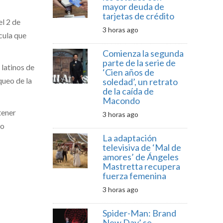
mayor deuda de
tarjetas de crédito
el 2 de
3 horas ago
cula que
Comienza la segunda
parte de la serie de
 latinos de
‘Cien años de
queo de la
soledad’, un retrato
de la caída de
Macondo
tener
3 horas ago
do
La adaptación
televisiva de ‘Mal de
amores’ de Ángeles
Mastretta recupera
fuerza femenina
3 horas ago
Spider-Man: Brand
New Day’ se