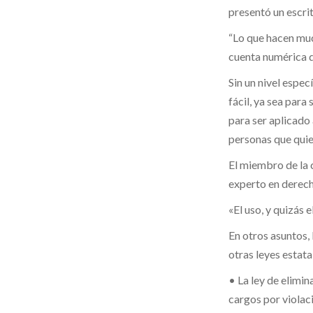
presentó un escri
“Lo que hacen muc
cuenta numérica de
Sin un nivel espec
fácil, ya sea para
para ser aplicado
personas que quier
El miembro de la 
experto en derecho
«El uso, y quizás 
En otros asuntos
otras leyes estata
• La ley de elimin
cargos por violac