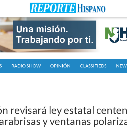
S
RADIO SHOW
OPINIÓN
CLASSIFIEDS
NEW
n revisará ley estatal cente
arabrisas y ventanas polariz