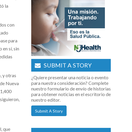
ó la
ados con
ogado
base para
en sí, sin
edidas
SUBMIT A STORY
, y otras
¿Quiere presentar una noticia o evento
para nuestra consideración? Complete
s de Nueva
nuestro formulario de envío de historias
11,400
para obtener noticias en el escritorio de
siguieron,
nuestro editor.
Submit A Story
l, que