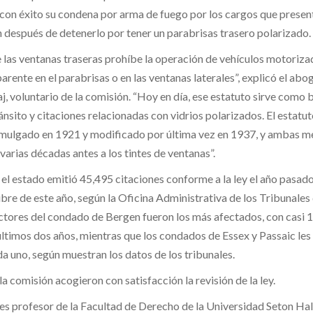
n éxito su condena por arma de fuego por los cargos que present
n después de detenerlo por tener un parabrisas trasero polarizado.
e las ventanas traseras prohíbe la operación de vehículos motoriz
arente en el parabrisas o en las ventanas laterales”, explicó el ab
, voluntario de la comisión. “Hoy en día, ese estatuto sirve como 
nsito y citaciones relacionadas con vidrios polarizados. El estatuto 
mulgado en 1921 y modificado por última vez en 1937, y ambas m
varias décadas antes a los tintes de ventanas”.
 el estado emitió 45,495 citaciones conforme a la ley el año pasado
bre de este año, según la Oficina Administrativa de los Tribunale
ctores del condado de Bergen fueron los más afectados, con casi 
últimos dos años, mientras que los condados de Essex y Passaic les 
a uno, según muestran los datos de los tribunales.
 comisión acogieron con satisfacción la revisión de la ley.
s profesor de la Facultad de Derecho de la Universidad Seton Hal