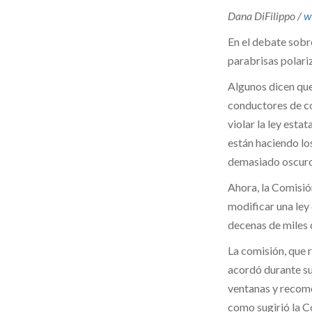
Dana DiFilippo /
w
En el debate sobre
parabrisas polari
Algunos dicen que 
conductores de co
violar la ley esta
están haciendo lo
demasiado oscuro
Ahora, la Comisió
modificar una ley
decenas de miles d
La comisión, que 
acordó durante su
ventanas y recome
como sugirió la C