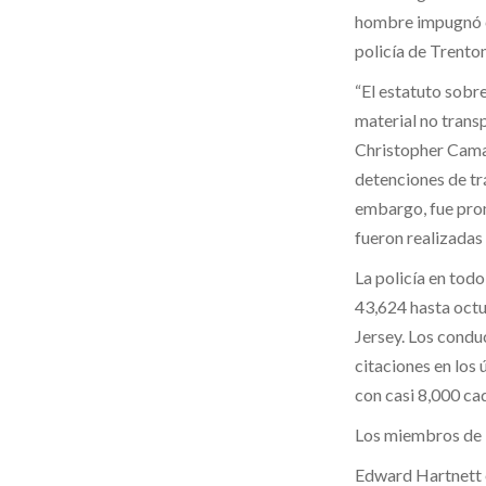
hombre impugnó co
policía de Trento
“El estatuto sobr
material no transp
Christopher Camaj
detenciones de trá
embargo, fue pro
fueron realizadas 
La policía en todo
43,624 hasta octu
Jersey. Los condu
citaciones en los 
con casi 8,000 cad
Los miembros de la
Edward Hartnett e