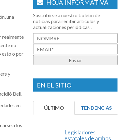
HOJA INFORMATIVA
Suscribirse a nuestro boletín de
ón, una
noticias para recibir artículos y
actualizaciones periódicas .
ar realmente
amente no
o esto o por
ers y
EN EL SITIO
cidió Bell.
üedades en
ÚLTIMO
TENDENCIAS
carse a los
Legisladores
estatales de ambos