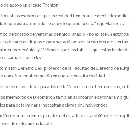
to de apoyo en el caso Trenton.
hos otros estados es que en realidad tienen una especie de medici
 lo que está permitido, lo que y lo que no lo está”, dijo Hartnett.
ífico de tintado de ventanas definido, añadió, «no existe un estánd
 ser aplicado en litigios o para ser aplicado en la carretera, o ciert
 al menos mecánica y fácilmente por los talleres que están haciend
en cumplir con la ley”.
comisión Bernard Bell, profesor de la Facultad de Derecho de Rutg
 constitucional, coincidió en que se necesita claridad.
el uso excesivo, de las paradas de tráfico es un problema claro», coin
, los miembros de la comisión también acordaron examinar ambig
les para determinar si necesitan aclaración, incluyendo:
ación de antecedentes penales del estado, y si también debería apli
iones de ordenanzas locales.