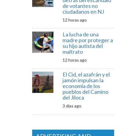
detrás del escándalo
de votantes no
ciudadanos en NJ
12 horas ago
La lucha de una
madre por proteger a
su hijo autista del
maltrato
12 horas ago
El Cid, el azafrán y el
jamón impulsan la
economía de los
pueblos del Camino
del Jiloca
3 días ago