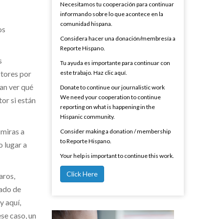
Necesitamos tu cooperación para continuar
informando sobre lo que acontece en la
comunidad hispana.
os
Considera hacer una donación/membresía a
Reporte Hispano.
s
Tu ayuda es importante para continuar con
ctores por
este trabajo. Haz clic aquí.
tan ver qué
Donate to continue our journalistic work
We need your cooperation to continue
or si están
reporting on what is happening in the
Hispanic community.
 miras a
Consider making a donation / membership
to Reporte Hispano.
o lugar a
Your help is important to continue this work.
Click Here
aros,
zado de
y aquí,
se caso, un