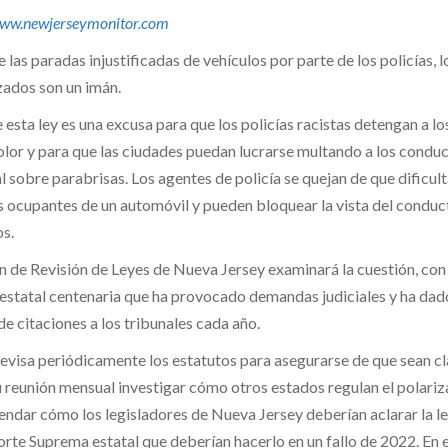
ww.newjerseymonitor.com
 las paradas injustificadas de vehículos por parte de los policías, l
zados son un imán.
esta ley es una excusa para que los policías racistas detengan a lo
lor y para que las ciudades puedan lucrarse multando a los condu
tal sobre parabrisas. Los agentes de policía se quejan de que dificul
s ocupantes de un automóvil y pueden bloquear la vista del conduct
s.
n de Revisión de Leyes de Nueva Jersey examinará la cuestión, con
 estatal centenaria que ha provocado demandas judiciales y ha dad
e citaciones a los tribunales cada año.
revisa periódicamente los estatutos para asegurarse de que sean cl
 reunión mensual investigar cómo otros estados regulan el polari
ndar cómo los legisladores de Nueva Jersey deberían aclarar la le
orte Suprema estatal que deberían hacerlo en un fallo de 2022. En e