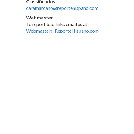
Classificados
caramarcano@reportehispano.com
Webmaster
To report bad links email us at:
Webmaster@ReporteHispano.com