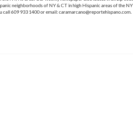
ispanic neighborhoods of NY & CT in high Hispanic areas of the N
ou call 609 933 1400 or email: caramarcano@reportehispano.com.