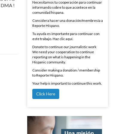
Necesitamos tu cooperación para continuar
Y DMA !
informando sobre lo que acontece en la
comunidad hispana.
Considera hacer una donación/membresía a
Reporte Hispano.
Tu ayuda es importante para continuar con
este trabajo. Haz clic aquí.
Donate to continue our journalistic work
We need your cooperation to continue
reporting on what is happening in the
Hispanic community.
Consider making a donation / membership
to Reporte Hispano.
Your help is important to continue this work.
Click Here