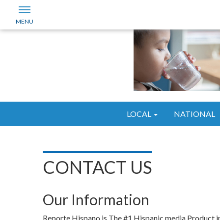
LOCAL
NATIONAL
CONTACT US
Our Information
Reporte Hispano is The #1 Hispanic media Product in