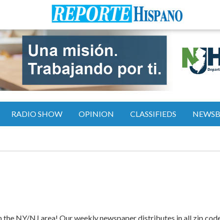
RADIO SHOW
OPINION
CLASSIFIEDS
NEWS
 the NY/NJ area! Our weekly newspaper distributes in all zip cod