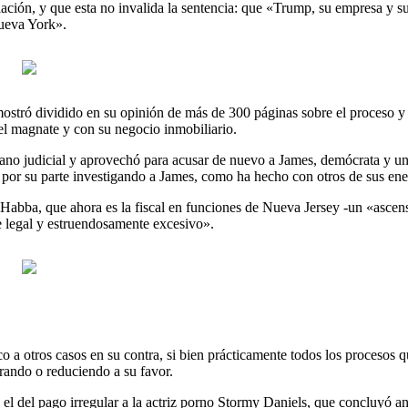
pelación, y que esta no invalida la sentencia: que «Trump, su empresa y 
Nueva York».
 mostró dividido en su opinión de más de 300 páginas sobre el proceso y
del magnate y con su negocio inmobiliario.
lano judicial y aprovechó para acusar de nuevo a James, demócrata y un
á por su parte investigando a James, como ha hecho con otros de sus en
Habba, que ahora es la fiscal en funciones de Nueva Jersey -un «ascenso
e legal y estruendosamente excesivo».
 a otros casos en su contra, si bien prácticamente todos los procesos q
rando o reduciendo a su favor.
 el del pago irregular a la actriz porno Stormy Daniels, que concluyó a