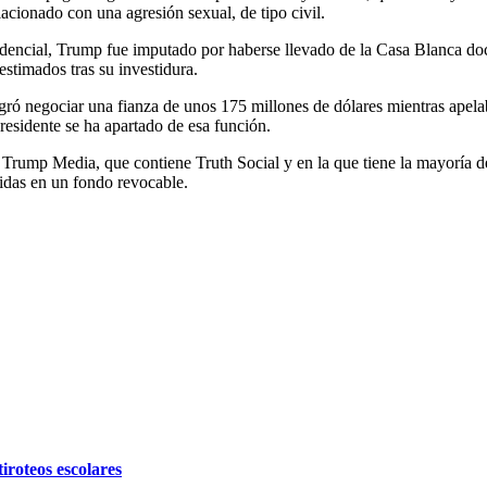
lacionado con una agresión sexual, de tipo civil.
idencial, Trump fue imputado por haberse llevado de la Casa Blanca doc
sestimados tras su investidura.
ogró negociar una fianza de unos 175 millones de dólares mientras apelab
residente se ha apartado de esa función.
ump Media, que contiene Truth Social y en la que tiene la mayoría de a
nidas en un fondo revocable.
iroteos escolares