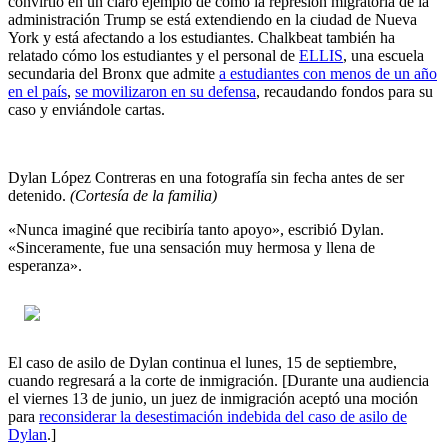
convirtió en un claro ejemplo de cómo la represión migratoria de la
administración Trump se está extendiendo en la ciudad de Nueva
York y está afectando a los estudiantes. Chalkbeat también ha
relatado cómo los estudiantes y el personal de
ELLIS
, una escuela
secundaria del Bronx que admite
a estudiantes con menos de un año
en el país
,
se movilizaron en su defensa
, recaudando fondos para su
caso y enviándole cartas.
Dylan López Contreras en una fotografía sin fecha antes de ser
detenido.
(Cortesía de la familia)
«Nunca imaginé que recibiría tanto apoyo», escribió Dylan.
«Sinceramente, fue una sensación muy hermosa y llena de
esperanza».
El caso de asilo de Dylan continua el lunes, 15 de septiembre,
cuando regresará a la corte de inmigración. [Durante una audiencia
el viernes 13 de junio, un juez de inmigración aceptó una moción
para
reconsiderar la desestimación indebida del caso de asilo de
Dylan
.]