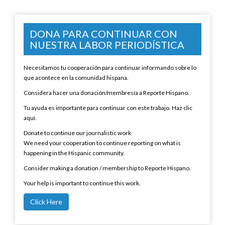
DONA PARA CONTINUAR CON
NUESTRA LABOR PERIODÍSTICA
Necesitamos tu cooperación para continuar informando sobre lo
que acontece en la comunidad hispana.
Considera hacer una donación/membresía a Reporte Hispano.
Tu ayuda es importante para continuar con este trabajo. Haz clic
aquí.
Donate to continue our journalistic work
We need your cooperation to continue reporting on what is
happening in the Hispanic community.
Consider making a donation / membership to Reporte Hispano.
Your help is important to continue this work.
Click Here