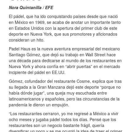
Nora Quintanilla / EFE
El pádel, que ha ido conquistando países desde que nació
en México en 1969, se acaba de anotar un importante tanto
en Estados Unidos con la apertura del primer club de este
deporte en Nueva York, que sus promotores y aficionados
consideran un hito.
Padel Haus es la nueva aventura empresarial del mexicano
Santiago Gómez, que dejó su trabajo en Wall Street hace
una década para dedicarse al mundo de los restaurantes en
Nueva York y ahora confía en “abrir puertas” en el mercado
incipiente del pádel en EE.UU.
Gómez, cofundador del restaurante Cosme, explica que tras
su llegada a la Gran Manzana dejó este deporte “porque no
había dónde jugar”, una queja muy escuchada entre
latinoamericanos y españoles, pero las circunstancias de la
pandemia le dieron un empujón.
“Los restaurantes cerraron, yo me regresé a México a vivir
ocho meses y jugaba pádel todos los días. Pensé que los
restaurantes son un negocio bastante frágil, quería
diversificar un poco y se me ocurrió la idea de traer el primer