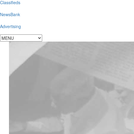
Classifieds
NewsBank
Advertising