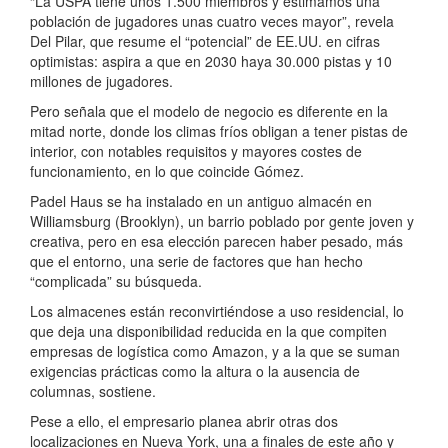
“La USPA tiene unos 1.500 miembros y estimamos una
población de jugadores unas cuatro veces mayor”, revela
Del Pilar, que resume el “potencial” de EE.UU. en cifras
optimistas: aspira a que en 2030 haya 30.000 pistas y 10
millones de jugadores.
Pero señala que el modelo de negocio es diferente en la
mitad norte, donde los climas fríos obligan a tener pistas de
interior, con notables requisitos y mayores costes de
funcionamiento, en lo que coincide Gómez.
Padel Haus se ha instalado en un antiguo almacén en
Williamsburg (Brooklyn), un barrio poblado por gente joven y
creativa, pero en esa elección parecen haber pesado, más
que el entorno, una serie de factores que han hecho
“complicada” su búsqueda.
Los almacenes están reconvirtiéndose a uso residencial, lo
que deja una disponibilidad reducida en la que compiten
empresas de logística como Amazon, y a la que se suman
exigencias prácticas como la altura o la ausencia de
columnas, sostiene.
Pese a ello, el empresario planea abrir otras dos
localizaciones en Nueva York, una a finales de este año y