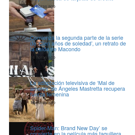
14 horas ago
Comienza la segunda parte de la serie
de ‘Cien años de soledad’, un retrato de
la caída de Macondo
14 horas ago
La adaptación televisiva de ‘Mal de
amores’ de Ángeles Mastretta recupera
fuerza femenina
14 horas ago
Spider-Man: Brand New Day’ se
convierte en la película más taquillera