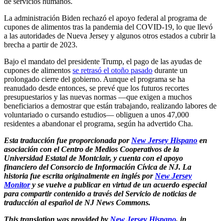
de servicios humanos.
La administración Biden rechazó el apoyo federal al programa de
cupones de alimentos tras la pandemia del COVID-19, lo que llevó
a las autoridades de Nueva Jersey y algunos otros estados a cubrir la
brecha a partir de 2023.
Bajo el mandato del presidente Trump, el pago de las ayudas de
cupones de alimentos
se retrasó el otoño pasado
durante un
prolongado cierre del gobierno. Aunque el programa se ha
reanudado desde entonces, se prevé que los futuros recortes
presupuestarios y las nuevas normas —que exigen a muchos
beneficiarios a demostrar que están trabajando, realizando labores de
voluntariado o cursando estudios— obliguen a unos 47,000
residentes a abandonar el programa, según ha advertido Cha.
Esta traducción fue proporcionada por
New Jersey Hispano
en
asociación con el Centro de Medios Cooperativos de la
Universidad Estatal de Montclair, y cuenta con el apoyo
financiero del Consorcio de Información Cívica de NJ. La
historia fue escrita originalmente en inglés por
New Jersey
Monitor
y se vuelve a publicar en virtud de un acuerdo especial
para compartir contenido a través del Servicio de noticias de
traducción al español de NJ News Commons.
This translation was provided by
New Jersey Hispano
, in