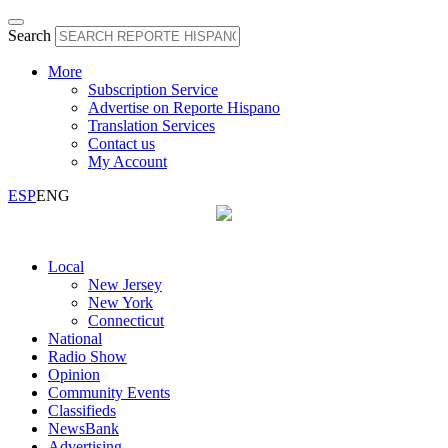
Search
More
Subscription Service
Advertise on Reporte Hispano
Translation Services
Contact us
My Account
ESP
ENG
Local
New Jersey
New York
Connecticut
National
Radio Show
Opinion
Community Events
Classifieds
NewsBank
Advertising