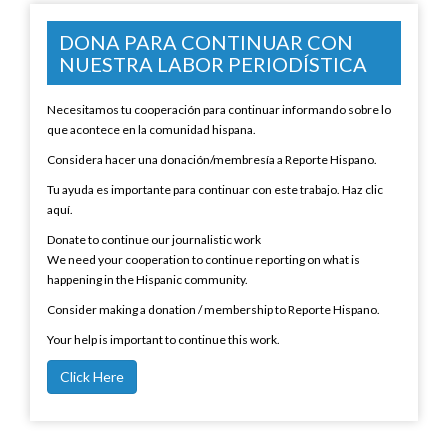
DONA PARA CONTINUAR CON
NUESTRA LABOR PERIODÍSTICA
Necesitamos tu cooperación para continuar informando sobre lo
que acontece en la comunidad hispana.
Considera hacer una donación/membresía a Reporte Hispano.
Tu ayuda es importante para continuar con este trabajo. Haz clic
aquí.
Donate to continue our journalistic work
We need your cooperation to continue reporting on what is
happening in the Hispanic community.
Consider making a donation / membership to Reporte Hispano.
Your help is important to continue this work.
Click Here