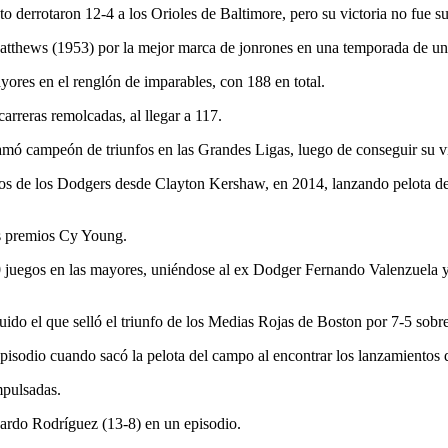
derrotaron 12-4 a los Orioles de Baltimore, pero su victoria no fue sufi
tthews (1953) por la mejor marca de jonrones en una temporada de un
yores en el renglón de imparables, con 188 en total.
arreras remolcadas, al llegar a 117.
lamó campeón de triunfos en las Grandes Ligas, luego de conseguir su 
egos de los Dodgers desde Clayton Kershaw, en 2014, lanzando pelota d
es premios Cy Young.
 20 juegos en las mayores, uniéndose al ex Dodger Fernando Valenzuel
uido el que selló el triunfo de los Medias Rojas de Boston por 7-5 sobr
pisodio cuando sacó la pelota del campo al encontrar los lanzamientos d
mpulsadas.
uardo Rodríguez (13-8) en un episodio.