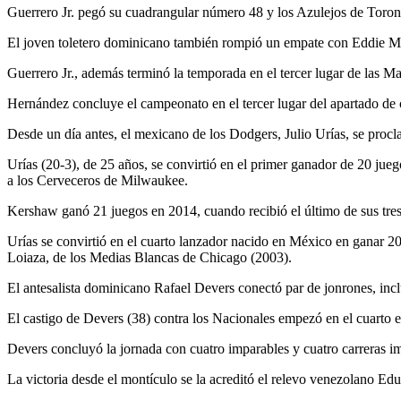
Guerrero Jr. pegó su cuadrangular número 48 y los Azulejos de Toronto 
El joven toletero dominicano también rompió un empate con Eddie Ma
Guerrero Jr., además terminó la temporada en el tercer lugar de las Ma
Hernández concluye el campeonato en el tercer lugar del apartado de c
Desde un día antes, el mexicano de los Dodgers, Julio Urías, se proc
Urías (20-3), de 25 años, se convirtió en el primer ganador de 20 ju
a los Cerveceros de Milwaukee.
Kershaw ganó 21 juegos en 2014, cuando recibió el último de sus tr
Urías se convirtió en el cuarto lanzador nacido en México en ganar
Loiaza, de los Medias Blancas de Chicago (2003).
El antesalista dominicano Rafael Devers conectó par de jonrones, incl
El castigo de Devers (38) contra los Nacionales empezó en el cuarto e
Devers concluyó la jornada con cuatro imparables y cuatro carreras i
La victoria desde el montículo se la acreditó el relevo venezolano Ed