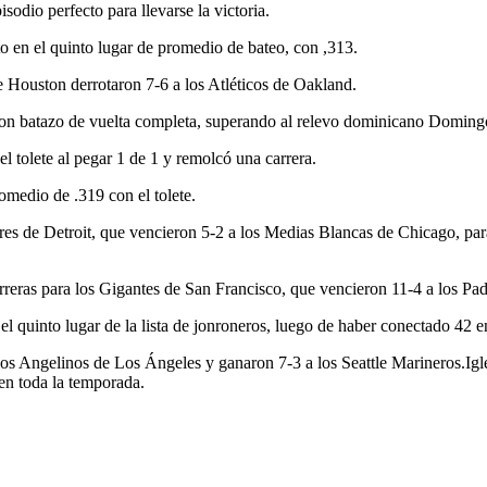
dio perfecto para llevarse la victoria.
o en el quinto lugar de promedio de bateo, con ,313.
e Houston derrotaron 7-6 a los Atléticos de Oakland.
e con batazo de vuelta completa, superando al relevo dominicano Domingo
l tolete al pegar 1 de 1 y remolcó una carrera.
omedio de .319 con el tolete.
s de Detroit, que vencieron 5-2 a los Medias Blancas de Chicago, par
reras para los Gigantes de San Francisco, que vencieron 11-4 a los Pad
 el quinto lugar de la lista de jonroneros, luego de haber conectado 42 e
s Angelinos de Los Ángeles y ganaron 7-3 a los Seattle Marineros.Igle
 en toda la temporada.