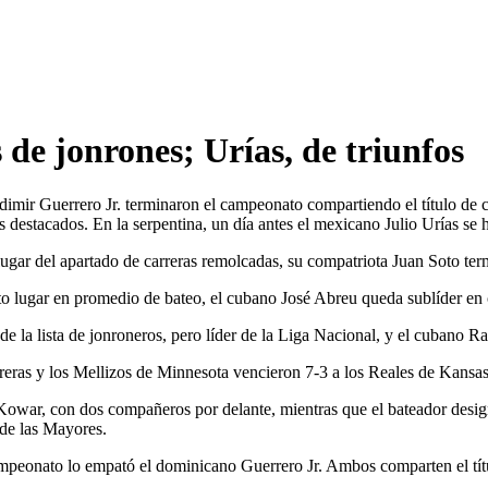
de jonrones; Urías, de triunfos
dimir Guerrero Jr. terminaron el campeonato compartiendo el título de c
destacados. En la serpentina, un día antes el mexicano Julio Urías se hi
ar del apartado de carreras remolcadas, su compatriota Juan Soto term
to lugar en promedio de bateo, el cubano José Abreu queda sublíder en 
de la lista de jonroneros, pero líder de la Liga Nacional, y el cubano Ra
eras y los Mellizos de Minnesota vencieron 7-3 a los Reales de Kansas
 Kowar, con dos compañeros por delante, mientras que el bateador desi
de las Mayores.
ampeonato lo empató el dominicano Guerrero Jr. Ambos comparten el tít