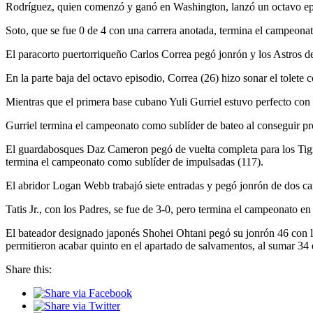
Rodríguez, quien comenzó y ganó en Washington, lanzó un octavo episo
Soto, que se fue 0 de 4 con una carrera anotada, termina el campeonat
El paracorto puertorriqueño Carlos Correa pegó jonrón y los Astros d
En la parte baja del octavo episodio, Correa (26) hizo sonar el tolet
Mientras que el primera base cubano Yuli Gurriel estuvo perfecto con e
Gurriel termina el campeonato como sublíder de bateo al conseguir pr
El guardabosques Daz Cameron pegó de vuelta completa para los Tigre
termina el campeonato como sublíder de impulsadas (117).
El abridor Logan Webb trabajó siete entradas y pegó jonrón de dos car
Tatis Jr., con los Padres, se fue de 3-0, pero termina el campeonato en
El bateador designado japonés Shohei Ohtani pegó su jonrón 46 con lo
permitieron acabar quinto en el apartado de salvamentos, al sumar 34
Share this: