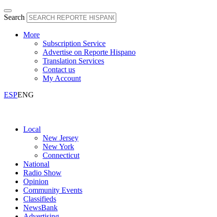
Search
More
Subscription Service
Advertise on Reporte Hispano
Translation Services
Contact us
My Account
ESP
ENG
Local
New Jersey
New York
Connecticut
National
Radio Show
Opinion
Community Events
Classifieds
NewsBank
Advertising