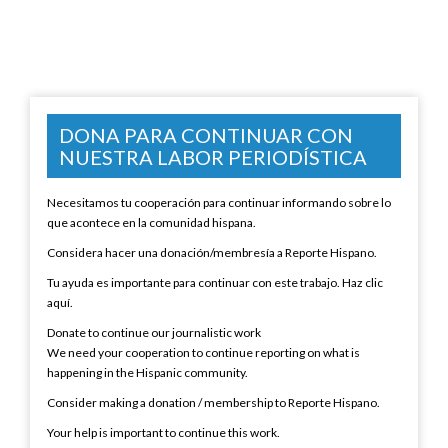
DONA PARA CONTINUAR CON
NUESTRA LABOR PERIODÍSTICA
Necesitamos tu cooperación para continuar informando sobre lo
que acontece en la comunidad hispana.
Considera hacer una donación/membresía a Reporte Hispano.
Tu ayuda es importante para continuar con este trabajo. Haz clic
aquí.
Donate to continue our journalistic work
We need your cooperation to continue reporting on what is
happening in the Hispanic community.
Consider making a donation / membership to Reporte Hispano.
Your help is important to continue this work.