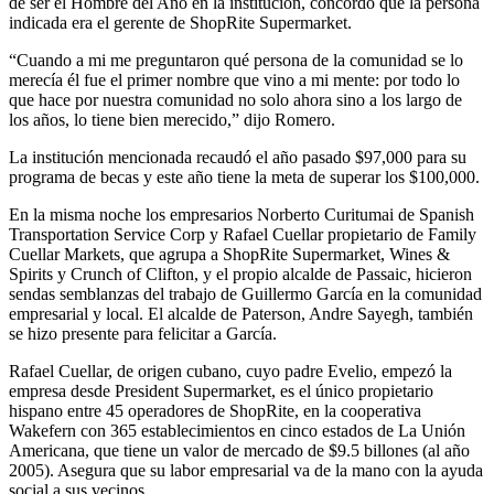
de ser el Hombre del Año en la institución, concordó que la persona
indicada era el gerente de ShopRite Supermarket.
“Cuando a mi me preguntaron qué persona de la comunidad se lo
merecía él fue el primer nombre que vino a mi mente: por todo lo
que hace por nuestra comunidad no solo ahora sino a los largo de
los años, lo tiene bien merecido,” dijo Romero.
La institución mencionada recaudó el año pasado $97,000 para su
programa de becas y este año tiene la meta de superar los $100,000.
En la misma noche los empresarios Norberto Curitumai de Spanish
Transportation Service Corp y Rafael Cuellar propietario de Family
Cuellar Markets, que agrupa a ShopRite Supermarket, Wines &
Spirits y Crunch of Clifton, y el propio alcalde de Passaic, hicieron
sendas semblanzas del trabajo de Guillermo García en la comunidad
empresarial y local. El alcalde de Paterson, Andre Sayegh, también
se hizo presente para felicitar a García.
Rafael Cuellar, de origen cubano, cuyo padre Evelio, empezó la
empresa desde President Supermarket, es el único propietario
hispano entre 45 operadores de ShopRite, en la cooperativa
Wakefern con 365 establecimientos en cinco estados de La Unión
Americana, que tiene un valor de mercado de $9.5 billones (al año
2005). Asegura que su labor empresarial va de la mano con la ayuda
social a sus vecinos.