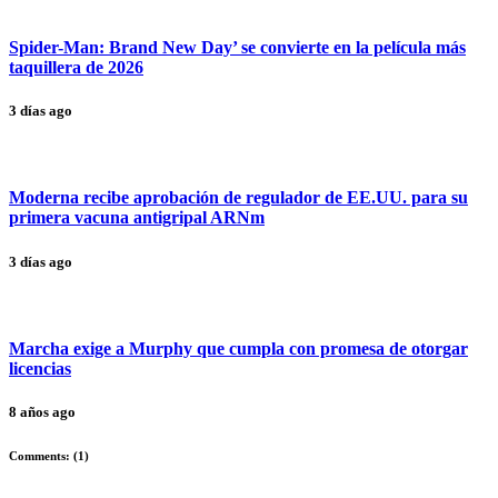
Spider-Man: Brand New Day’ se convierte en la película más
taquillera de 2026
3 días ago
Moderna recibe aprobación de regulador de EE.UU. para su
primera vacuna antigripal ARNm
3 días ago
Marcha exige a Murphy que cumpla con promesa de otorgar
licencias
8 años ago
Comments: (
1
)