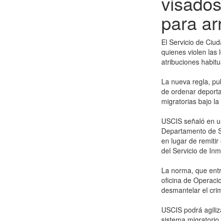
visados
para ar
El Servicio de Ciu
quienes violen las 
atribuciones habit
La nueva regla, pu
de ordenar deportac
migratorias bajo la 
USCIS señaló en u
Departamento de Se
en lugar de remitir
del Servicio de In
La norma, que entr
oficina de Operaci
desmantelar el cri
USCIS podrá agiliz
sistema migratorio 