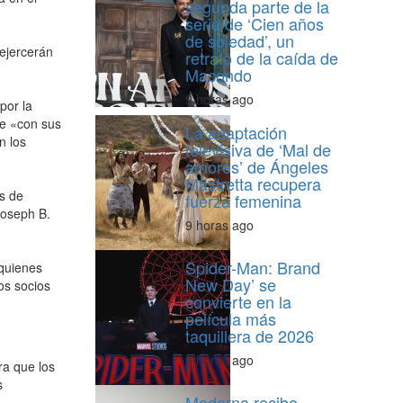
segunda parte de la
serie de ‘Cien años
de soledad’, un
 ejercerán
retrato de la caída de
Macondo
9 horas ago
por la
te «con sus
La adaptación
n los
televisiva de ‘Mal de
amores’ de Ángeles
Mastretta recupera
s de
fuerza femenina
Joseph B.
9 horas ago
Spider-Man: Brand
 quienes
New Day’ se
os socios
convierte en la
película más
taquillera de 2026
9 horas ago
ra que los
s
Moderna recibe