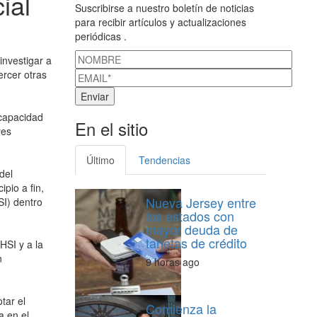
ial
Suscribirse a nuestro boletín de noticias
para recibir artículos y actualizaciones
periódicas .
investigar a
ercer otras
 capacidad
En el sitio
yes
Último
Tendencias
del
pio a fin,
Nueva Jersey entre
SI) dentro
los estados con
mayor deuda de
tarjetas de crédito
HSI y a la
n
9 horas ago
.
tar el
Comienza la
a en el