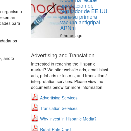
aprobación de
regulador de EE.UU.
vo organismo
para su primera
resentan
vacuna antigripal
idades para
ARNm
9 horas ago
iudadanos
Advertising and Translation
», anotó
Interested in reaching the Hispanic
market? We offer website ads, email blast
ads, print ads or inserts, and translation /
interpretation services. Please view the
documents below for more information.
Advertising Services
Translation Services
Why invest in Hispanic Media?
Retail Rate Card