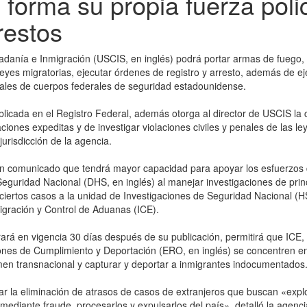
 forma su propia fuerza polic
restos
dadanía e Inmigración (USCIS, en inglés) podrá portar armas de fuego, 
leyes migratorias, ejecutar órdenes de registro y arresto, además de ej
uales de cuerpos federales de seguridad estadounidense.
blicada en el Registro Federal, además otorga al director de USCIS la
iones expeditas y de investigar violaciones civiles y penales de las le
jurisdicción de la agencia.
n comunicado que tendrá mayor capacidad para apoyar los esfuerzos 
guridad Nacional (DHS, en inglés) al manejar investigaciones de princi
 ciertos casos a la unidad de Investigaciones de Seguridad Nacional (H
migración y Control de Aduanas (ICE).
ará en vigencia 30 días después de su publicación, permitirá que ICE, 
ones de Cumplimiento y Deportación (ERO, en inglés) se concentren e
men transnacional y capturar y deportar a inmigrantes indocumentados
ar la eliminación de atrasos de casos de extranjeros que buscan «explo
mediante fraude, procesarlos y expulsarlos del país», detalló la agenci