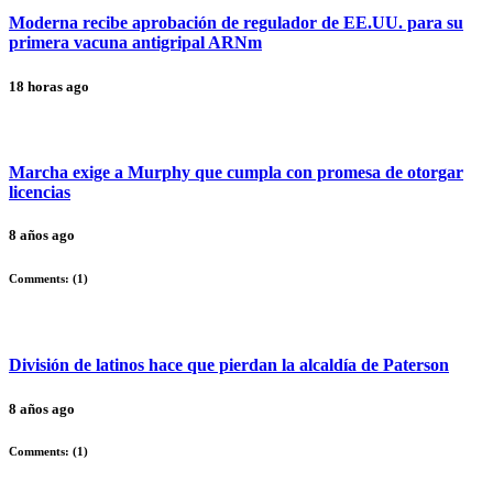
Moderna recibe aprobación de regulador de EE.UU. para su
primera vacuna antigripal ARNm
18 horas ago
Marcha exige a Murphy que cumpla con promesa de otorgar
licencias
8 años ago
Comments: (
1
)
División de latinos hace que pierdan la alcaldía de Paterson
8 años ago
Comments: (
1
)