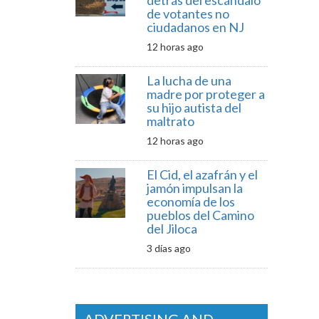
detrás del escándalo
de votantes no
ciudadanos en NJ
12 horas ago
La lucha de una
madre por proteger a
su hijo autista del
maltrato
12 horas ago
El Cid, el azafrán y el
jamón impulsan la
economía de los
pueblos del Camino
del Jiloca
3 días ago