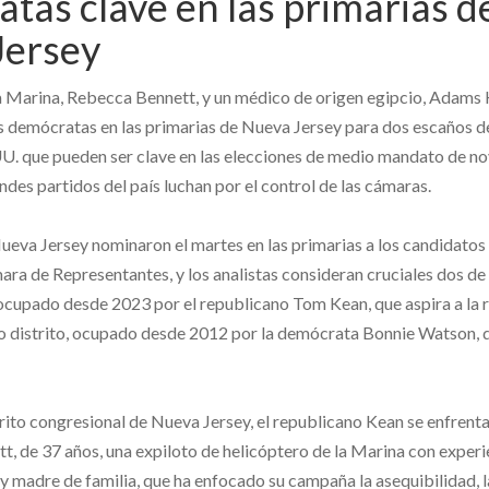
tas clave en las primarias d
Jersey
la Marina, Rebecca Bennett, y un médico de origen egipcio, Adam
 demócratas en las primarias de Nueva Jersey para dos escaños d
U. que pueden ser clave en las elecciones de medio mandato de n
des partidos del país luchan por el control de las cámaras.
ueva Jersey nominaron el martes en las primarias a los candidatos
ra de Representantes, y los analistas consideran cruciales dos de e
 ocupado desde 2023 por el republicano Tom Kean, que aspira a la r
o distrito, ocupado desde 2012 por la demócrata Bonnie Watson, 
rito congresional de Nueva Jersey, el republicano Kean se enfrenta
, de 37 años, una expiloto de helicóptero de la Marina con experie
 y madre de familia, que ha enfocado su campaña la asequibilidad, 