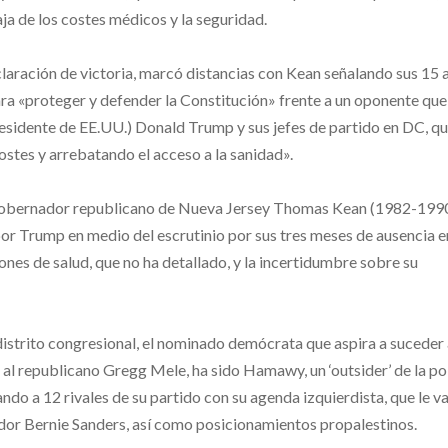
ja de los costes médicos y la seguridad.
claración de victoria, marcó distancias con Kean señalando sus 15 
para «proteger y defender la Constitución» frente a un oponente que
residente de EE.UU.) Donald Trump y sus jefes de partido en DC, q
stes y arrebatando el acceso a la sanidad».
xgobernador republicano de Nueva Jersey Thomas Kean (1982-1990
or Trump en medio del escrutinio por sus tres meses de ausencia e
nes de salud, que no ha detallado, y la incertidumbre sobre su
istrito congresional, el nominado demócrata que aspira a suceder
 al republicano Gregg Mele, ha sido Hamawy, un ‘outsider’ de la po
do a 12 rivales de su partido con su agenda izquierdista, que le val
dor Bernie Sanders, así como posicionamientos propalestinos.