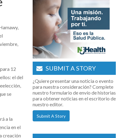
e
s Hamawy,
el
oviembre,
SUBMIT A STORY
 para 12
llos: el del
¿Quiere presentar una noticia o evento
eelección,
para nuestra consideración? Complete
nuestro formulario de envío de historias
que se
para obtener noticias en el escritorio de
nuestro editor.
Submit A Story
rá a la
ncia en el
la creación