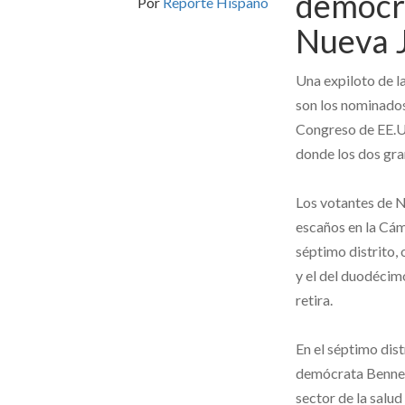
demócra
Por
Reporte Hispano
Nueva 
Una expiloto de 
son los nominados
Congreso de EE.U
donde los dos gran
Los votantes de N
escaños en la Cáma
séptimo distrito,
y el del duodécim
retira.
En el séptimo dist
demócrata Bennett
sector de la salud