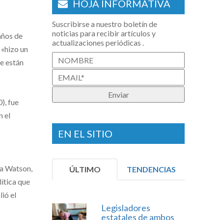
HOJA INFORMATIVA
Suscribirse a nuestro boletín de
noticias para recibir artículos y
años de
actualizaciones periódicas .
 «hizo un
ue están
), fue
n el
EN EL SITIO
 a Watson,
ÚLTIMO
TENDENCIAS
lítica que
ió el
Legisladores
estatales de ambos