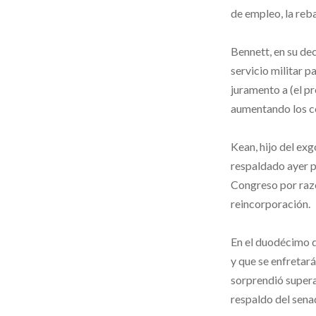
de empleo, la reba
Bennett, en su de
servicio militar 
juramento a (el p
aumentando los co
Kean, hijo del e
respaldado ayer p
Congreso por razo
reincorporación.
En el duodécimo d
y que se enfretará
sorprendió superan
respaldo del sena