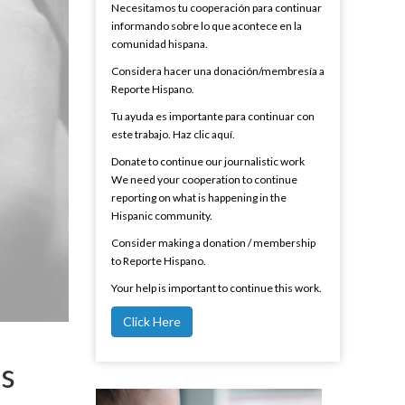
Necesitamos tu cooperación para continuar
informando sobre lo que acontece en la
comunidad hispana.
Considera hacer una donación/membresía a
Reporte Hispano.
Tu ayuda es importante para continuar con
este trabajo. Haz clic aquí.
Donate to continue our journalistic work
We need your cooperation to continue
reporting on what is happening in the
Hispanic community.
Consider making a donation / membership
to Reporte Hispano.
Your help is important to continue this work.
Click Here
os