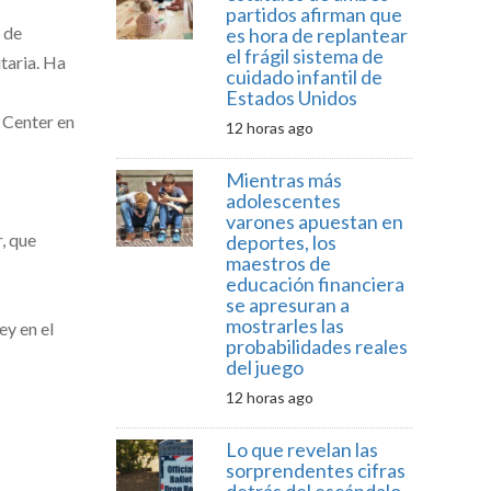
partidos afirman que
 de
es hora de replantear
el frágil sistema de
taria. Ha
cuidado infantil de
Estados Unidos
 Center en
12 horas ago
Mientras más
adolescentes
varones apuestan en
, que
deportes, los
maestros de
educación financiera
se apresuran a
mostrarles las
ey en el
probabilidades reales
del juego
12 horas ago
Lo que revelan las
sorprendentes cifras