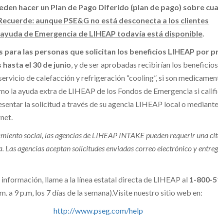
eden hacer un Plan de Pago Diferido (plan de pago) sobre cua
Recuerde: aunque PSE&G no está desconecta a los clientes
la ayuda de Emergencia de LIHEAP todavía está disponible
.
s para las personas que solicitan los beneficios LIHEAP por p
hasta el 30 de junio
, y de ser aprobadas recibirían los beneficio
servicio de calefacción y refrigeración “cooling”, si son medicamen
omo la ayuda extra de LIHEAP de los Fondos de Emergencia si califi
esentar la solicitud a través de su agencia LIHEAP local o mediant
rnet.
amiento social, las agencias de LIHEAP INTAKE pueden requerir una ci
a. Las agencias aceptan solicitudes enviadas correo electrónico y entre
información, llame a la línea estatal directa de LIHEAP al
1-800-5
m. a 9 p.m, los 7 días de la semana).Visite nuestro sitio web en:
http://www.pseg.com/help