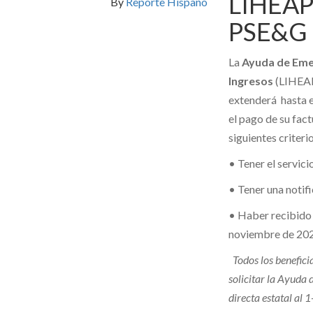
LIHEAP 
By
Reporte Hispano
PSE&G
La
Ayuda de Emer
Ingresos
(LIHEAP
extenderá hasta el
el pago de su fact
siguientes criteri
• Tener el servic
• Tener una noti
• Haber recibido
noviembre de 202
Todos los benefic
solicitar la Ayuda
directa estatal al