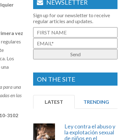
NEWSLETTER
lquier
Sign up for our newsletter to receive
regular articles and updates.
rimera vez
s regulares
te
ca. Los
e una
ON THE SITE
ta para una
gadas en las
LATEST
TRENDING
10-3102
Ley contra el abuso y
la explotación sexual
de niños en el