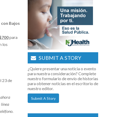
 con Bajos
$700
para
n los
SUBMIT A STORY
¿Quiere presentar una noticia o evento
para nuestra consideración? Complete
nuestro formulario de envío de historias
l 23 de
para obtener noticias en el escritorio de
nuestro editor.
n ahora
Submit A Story
 línea
eléfono.