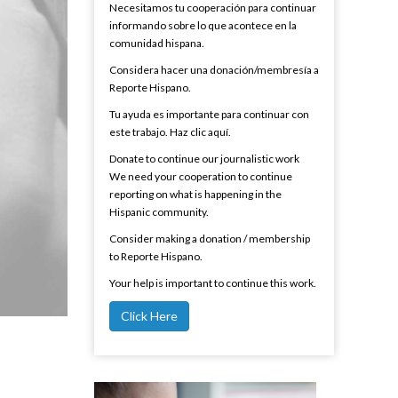
Necesitamos tu cooperación para continuar
informando sobre lo que acontece en la
comunidad hispana.
Considera hacer una donación/membresía a
Reporte Hispano.
Tu ayuda es importante para continuar con
este trabajo. Haz clic aquí.
Donate to continue our journalistic work
We need your cooperation to continue
reporting on what is happening in the
Hispanic community.
Consider making a donation / membership
to Reporte Hispano.
Your help is important to continue this work.
Click Here