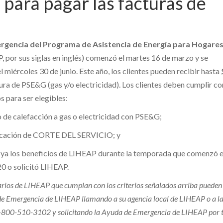
para pagar las facturas de
gencia del Programa de Asistencia de Energía para Hogares
, por sus siglas en inglés) comenzó el martes 16 de marzo y se
 miércoles 30 de junio. Este año, los clientes pueden recibir hasta
ura de PSE&G (gas y/o electricidad). Los clientes deben cumplir co
os para ser elegibles:
io de calefacción a gas o electricidad con PSE&G;
ficación de CORTE DEL SERVICIO; y
 ya los beneficios de LIHEAP durante la temporada que comenzó e
0 o solicitó LIHEAP.
iarios de LIHEAP que cumplan con los criterios señalados arriba puede
 de Emergencia de LIHEAP llamando a su agencia local de LIHEAP o a la
 1-800-510-3102 y solicitando la Ayuda de Emergencia de LIHEAP por t