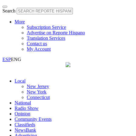
Search
More
Subscription Service
Advertise on Reporte Hispano
Translation Services
Contact us
My Account
ESP
ENG
Local
New Jersey
New York
Connecticut
National
Radio Show
Opinion
Community Events
Classifieds
NewsBank
Advertising