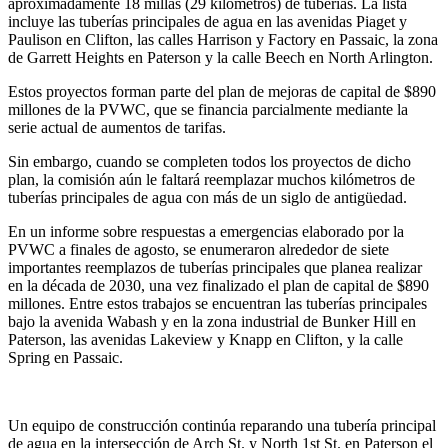
aproximadamente 18 millas (29 kilómetros) de tuberías. La lista
incluye las tuberías principales de agua en las avenidas Piaget y
Paulison en Clifton, las calles Harrison y Factory en Passaic, la zona
de Garrett Heights en Paterson y la calle Beech en North Arlington.
Estos proyectos forman parte del plan de mejoras de capital de $890
millones de la PVWC, que se financia parcialmente mediante la
serie actual de aumentos de tarifas.
Sin embargo, cuando se completen todos los proyectos de dicho
plan, la comisión aún le faltará reemplazar muchos kilómetros de
tuberías principales de agua con más de un siglo de antigüedad.
En un informe sobre respuestas a emergencias elaborado por la
PVWC a finales de agosto, se enumeraron alrededor de siete
importantes reemplazos de tuberías principales que planea realizar
en la década de 2030, una vez finalizado el plan de capital de $890
millones. Entre estos trabajos se encuentran las tuberías principales
bajo la avenida Wabash y en la zona industrial de Bunker Hill en
Paterson, las avenidas Lakeview y Knapp en Clifton, y la calle
Spring en Passaic.
Un equipo de construcción continúa reparando una tubería principal
de agua en la intersección de Arch St. y North 1st St. en Paterson el